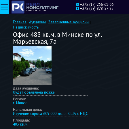
+375 (17) 256-61-35
RU
EN
+375 (29) 878-57-85
Главная
Аукционы
Завершенные аукционы
|
|
|
Недвижимость
Офис 483 кв.м. в Минске по ул.
Марьевская, 7а
Дата аукциона:
будет объявлена позже
Регион:
г. Минск
Начальная цена:
Изучение спроса 609 000 долл. США с НДС
Площадь:
483 кв.м.